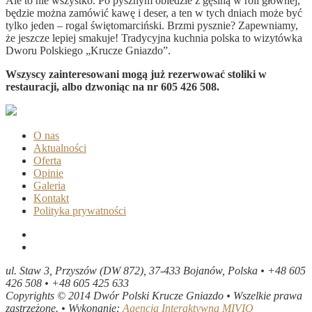
Ale to nie wszystko. Po pysznym obiedzie z gęsiną w roli głównej,
będzie można zamówić kawę i deser, a ten w tych dniach może być
tylko jeden – rogal świętomarciński. Brzmi pysznie? Zapewniamy,
że jeszcze lepiej smakuje! Tradycyjna kuchnia polska to wizytówka
Dworu Polskiego „Krucze Gniazdo”.
Wszyscy zainteresowani mogą już rezerwować stoliki w
restauracji, albo dzwoniąc na nr 605 426 508.
O nas
Aktualności
Oferta
Opinie
Galeria
Kontakt
Polityka prywatności
ul. Staw 3, Przyszów (DW 872), 37-433 Bojanów, Polska • +48 605
426 508 • +48 605 425 633
Copyrights © 2014 Dwór Polski Krucze Gniazdo • Wszelkie prawa
zastrzeżone. • Wykonanie:
Agencja Interaktywna MIVIO