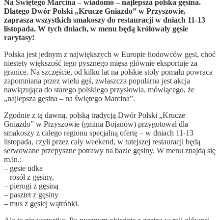
Na Świętego Marcina – wiadomo – najlepsza polska gęsina.
Dlatego Dwór Polski „Krucze Gniazdo” w Przyszowie,
zaprasza wszystkich smakoszy do restauracji w dniach 11-13
listopada. W tych dniach, w menu będą królowały gęsie
rarytasy!
Polska jest jednym z największych w Europie hodowców gęsi, choć
niestety większość tego pysznego mięsa głównie eksportuje za
granice. Na szczęście, od kilku lat na polskie stoły pomału powraca
zapomniana przez wielu gęś, zwłaszcza popularna jest akcja
nawiązująca do starego polskiego przysłowia, mówiącego, że
„najlepsza gęsina – na świętego Marcina”.
Zgodnie z tą dawną, polską tradycją Dwór Polski „Krucze
Gniazdo” w Przyszowie (gmina Bojanów) przygotował dla
smakoszy z całego regionu specjalną ofertę – w dniach 11-13
listopada, czyli przez cały weekend, w tutejszej restauracji będą
serwowane przepyszne potrawy na bazie gęsiny. W menu znajdą się
m.in.:
– gęsie udka
– rosół z gęsiny,
– pierogi z gęsiną
– pasztet z gęsiny
– mus z gęsiej wątróbki.